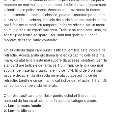
montate pe mai multe tipuri de rame. La fel de avantajoase sunt
si lentilele din policarbonat. Acestea sunt rezistente la impact,
sunt incasabile, usoare si elastice, putand fi montate pe rame cu
surub sau fir. In schimb, lentilele din sticla sunt mai stabile in timp,
pot fi folosite in medii cu temperaturi foarte ridicate sau in medii
cu mult praf si se zgarie mai greu. Trebuie sa tineti cont, insa, ca
acest tip de lentile se sparg usor, sunt mai grele si nu pot fi
montate decat pe rame conturate.
Un alt criteriu dupa care sunt clasificate lentilele este indicele de
refractie. Acesta arata grosimea lentilei; cu cât indicele este mai
mare, cu atât lentila este mai subtire (la aceeasi dioptrie). Lentila
standard are indicele de refractie 1,5 in timp ce lentila cea mai
subtire, pe material organic, are indice 1,74, fiind de 3 ori mai
usoare decat lentila din sticla minerala cu acelasi indice de
refractie. Lentilele cu cel mai ridicat indice de refractie, 1,8 si 1,9,
se fabrica doar pe sticla minerala.
O a treia clasificare a lentilelor pentru ochelari tine cont de
numarul de focare al acestora. In aceasta categorie avem:
1. Lentile monofocale
2. Lentile bifocale