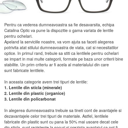
Pentru ca vederea dumneavoastra sa fie desavarsita, echipa
Catalina Optic va pune la dispozitie o gama variata de lentile
pentru ochelari.
Apeland la serviciile noastre, va vom ajuta sa faceti alegerea
potrivita atat stilului dumneavoastra de viata, cat si necesitatilor
optice. In primul rand, trebuie sa stiti ca lentilele pentru ochelari
se impart in mai multe categorii, formate pe baza unor criterii bine
stabilite. Un prim criteriu ar fi acela al materialului din care
sunt fabricate lentilele.
In aceasta categorie avem trei tipuri de lentile:
1. Lentile din sticla (minerale)
2. Lentile din plastic (organice)
3. Lentile din policarbonat
In alegerea dumneavoastra trebuie sa tineti cont de avantajele si
dezavantajele celor trei tipuri de materiale. Astfel, lentilele
fabricate din plastic sunt cu pana la 50% mai usoare decat cele
din sticla, sunt rezistente la socuri si prezinta avantajul ca pot fi