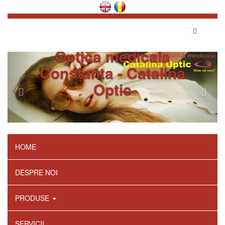
Optica medicala
Constanta - Catalina
Optic
HOME
DESPRE NOI
PRODUSE
SERVICII