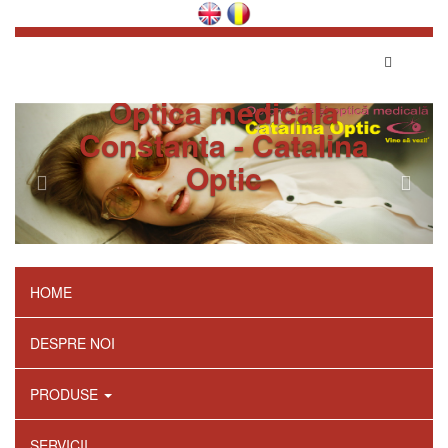
Optica medicala
Constanta - Catalina
Optic
HOME
DESPRE NOI
PRODUSE
SERVICII