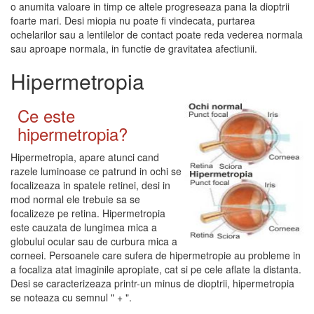
o anumita valoare in timp ce altele progreseaza pana la dioptrii
foarte mari. Desi miopia nu poate fi vindecata, purtarea
ochelarilor sau a lentilelor de contact poate reda vederea normala
sau aproape normala, in functie de gravitatea afectiunii.
Hipermetropia
Ce este
hipermetropia?
Hipermetropia, apare atunci cand
razele luminoase ce patrund in ochi se
focalizeaza in spatele retinei, desi in
mod normal ele trebuie sa se
focalizeze pe retina. Hipermetropia
este cauzata de lungimea mica a
globului ocular sau de curbura mica a
corneei. Persoanele care sufera de hipermetropie au probleme in
a focaliza atat imaginile apropiate, cat si pe cele aflate la distanta.
Desi se caracterizeaza printr-un minus de dioptrii, hipermetropia
se noteaza cu semnul " + ".