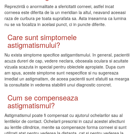
Reprezintă o anormalitate a sfericitatii corneei, astfel incat
corneea este diferita de la un meridian la altul, neavand aceeasi
raza de curbura pe toata suprafata sa. Asta inseamna ca lumina
nu se va focaliza in acelasi punct, ci in puncte diferite.
Care sunt simptomele
astigmatismului?
Nu exista simptome specifice astigamtismului. In general, pacientii
acuza dureri de cap, vedere neclara, oboseala oculara si acuitate
vizuala scazuta in special pentru obiectele apropiate. Dupa cum
am spus, aceste simptome sunt nespecifice si nu sugereaza
imediat un astigmatism, de aceea pacientii sunt sfatuiti sa mearga
la consultatie in vederea stabilirii unui diagnostic concret.
Cum se compenseaza
astigmatismul?
Astigmatismul poate fi compensat cu ajutorul ochelarilor sau al
lentilelor de contact. Ochelarii prescrisi in cazul acestei afectiuni
au lentile cilindrice, menite sa compenseze forma corneei si sunt
utilizati atat pentru vederea la distanta, cat si pentru vederea la