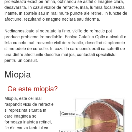
proiecteaza exact pe retina, obtinandu-se astfel o imagine clara,
desavarsita. In cazul viciilor de refractie, insa, lumina focalizeaza
inainte, in spatele sau in mai multe puncte ale retinei, in functie de
afectiune, rezultand o imagine neclara sau diforma.
Nediagnosticate si netratate la timp, viciile de refractie pot
produce probleme iremediabile. Echipa Catalina Optic a alcatuit o
lista cu cele mai frecvente vicii de refractie, descriind simptomele
si metodele de corectie. In cazul in care considerati ca suferiti de
una dintre afectiunile descrise mai jos, contactati specialistul
pentru un consult.
Miopia
Ce este miopia?
Miopia, este cel mai
raspandit viciu de refractie
si reprezinta situatia in
care imaginea se
formeaza inaintea retinei,
fie din cauza faptului ca