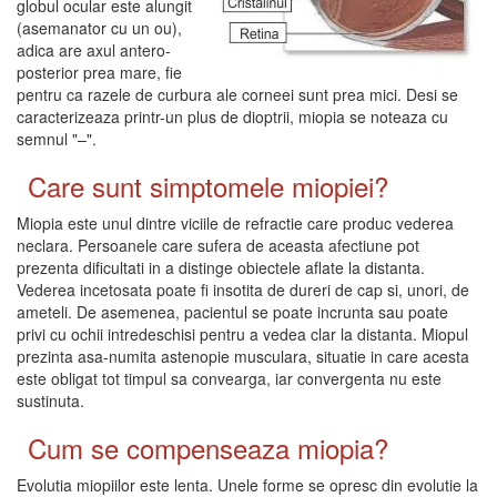
globul ocular este alungit
(asemanator cu un ou),
adica are axul antero-
posterior prea mare, fie
pentru ca razele de curbura ale corneei sunt prea mici. Desi se
caracterizeaza printr-un plus de dioptrii, miopia se noteaza cu
semnul "–".
Care sunt simptomele miopiei?
Miopia este unul dintre viciile de refractie care produc vederea
neclara. Persoanele care sufera de aceasta afectiune pot
prezenta dificultati in a distinge obiectele aflate la distanta.
Vederea incetosata poate fi insotita de dureri de cap si, unori, de
ameteli. De asemenea, pacientul se poate incrunta sau poate
privi cu ochii intredeschisi pentru a vedea clar la distanta. Miopul
prezinta asa-numita astenopie musculara, situatie in care acesta
este obligat tot timpul sa convearga, iar convergenta nu este
sustinuta.
Cum se compenseaza miopia?
Evolutia miopiilor este lenta. Unele forme se opresc din evolutie la